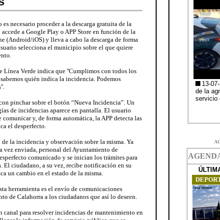
s'
o es necesario proceder a la descarga gratuita de la
o accede a Google Play o APP Store en función de la
e (Android/iOS) y lleva a cabo la descarga de forma
usuario selecciona el municipio sobre el que quiere
ento.
e Línea Verde indica que ''Cumplimos con todos los
o sabemos quién indica la incidencia. Podemos
'.
con pinchar sobre el botón “Nueva Incidencia”. Un
gías de incidencias aparece en pantalla. El usuario
e comunicar y, de forma automática, la APP detecta las
ca el desperfecto.
o de la incidencia y observación sobre la misma. Ya
A
na vez enviada, personal del Ayuntamiento de
desperfecto comunicado y se inician los trámites para
. El ciudadano, a su vez, recibe notificación en su
ca un cambio en el estado de la misma.
esta herramienta es el envío de comunicaciones
nto de Calahorra a los ciudadanos que así lo deseen.
n canal para resolver incidencias de mantenimiento en