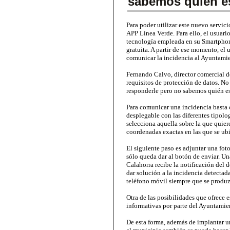
sabemos quién e
Para poder utilizar este nuevo servici
APP Línea Verde. Para ello, el usuari
tecnología empleada en su Smartphon
gratuita. A partir de ese momento, el 
comunicar la incidencia al Ayuntami
Fernando Calvo, director comercial d
requisitos de protección de datos. N
responderle pero no sabemos quién es'
Para comunicar una incidencia basta 
desplegable con las diferentes tipolo
selecciona aquella sobre la que quier
coordenadas exactas en las que se ubi
El siguiente paso es adjuntar una fot
sólo queda dar al botón de enviar. U
Calahorra recibe la notificación del 
dar solución a la incidencia detectada
teléfono móvil siempre que se produz
Otra de las posibilidades que ofrece 
informativas por parte del Ayuntamie
De esta forma, además de implantar u