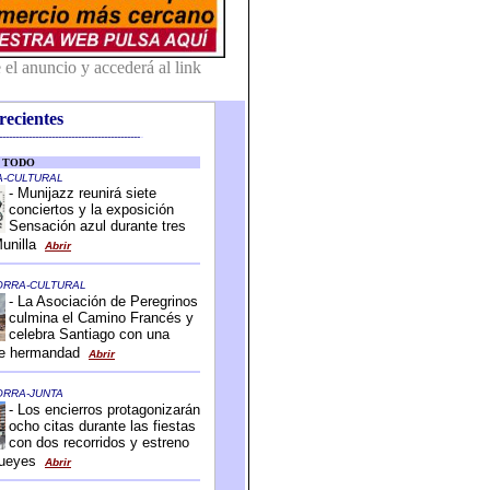
recientes
-------------------------------------------
-