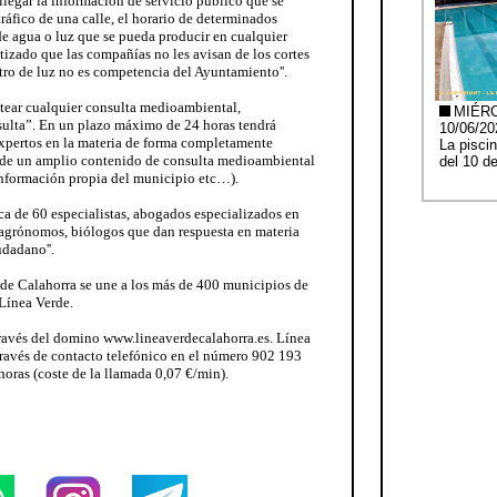
legar la información de servicio público que se
ráfico de una calle, el horario de determinados
de agua o luz que se pueda producir en cualquier
tizado que las compañías no les avisan de los cortes
stro de luz no es competencia del Ayuntamiento''.
tear cualquier consulta medioambiental,
sulta”. En un plazo máximo de 24 horas tendrá
expertos en la materia de forma completamente
e de un amplio contenido de consulta medioambiental
 información propia del municipio etc…).
a de 60 especialistas, abogados especializados en
agrónomos, biólogos que dan respuesta en materia
dadano''.
de Calahorra se une a los más de 400 municipios de
Línea Verde.
 través del domino www.lineaverdecalahorra.es. Línea
través de contacto telefónico en el número 902 193
horas (coste de la llamada 0,07 €/min).