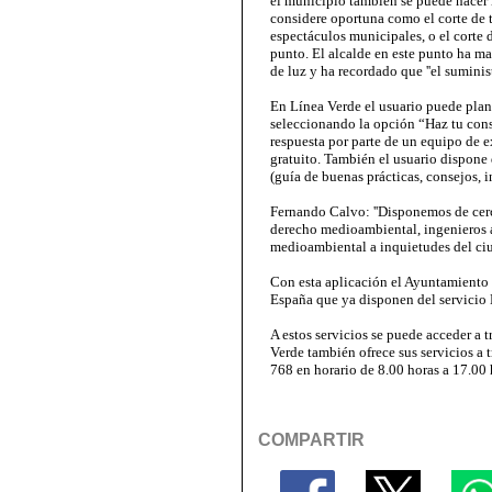
el municipio también se puede hacer l
considere oportuna como el corte de t
espectáculos municipales, o el corte 
punto. El alcalde en este punto ha ma
de luz y ha recordado que ''el sumini
En Línea Verde el usuario puede plan
seleccionando la opción “Haz tu con
respuesta por parte de un equipo de 
gratuito. También el usuario dispon
(guía de buenas prácticas, consejos,
Fernando Calvo: ''Disponemos de cerc
derecho medioambiental, ingenieros 
medioambiental a inquietudes del ciu
Con esta aplicación el Ayuntamiento 
España que ya disponen del servicio 
A estos servicios se puede acceder a
Verde también ofrece sus servicios a 
768 en horario de 8.00 horas a 17.00 
COMPARTIR