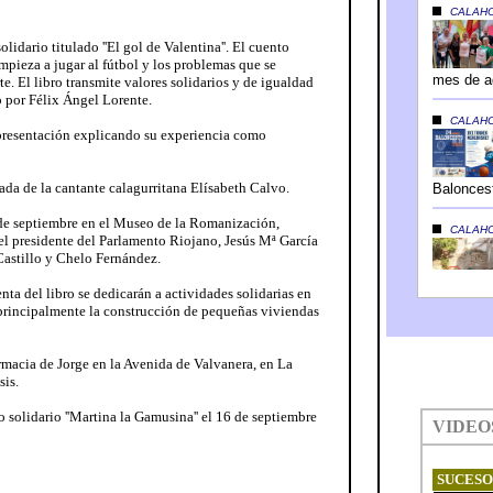
lidario titulado ''El gol de Valentina''. El cuento
empieza a jugar al fútbol y los problemas que se
te. El libro transmite valores solidarios y de igualdad
o por Félix Ángel Lorente.
 presentación explicando su experiencia como
da de la cantante calagurritana Elísabeth Calvo.
 de septiembre en el Museo de la Romanización,
 el presidente del Parlamento Riojano, Jesús Mª García
 Castillo y Chelo Fernández.
nta del libro se dedicarán a actividades solidarias en
principalmente la construcción de pequeñas viviendas
armacia de Jorge en la Avenida de Valvanera, en La
sis.
o solidario ''Martina la Gamusina'' el 16 de septiembre