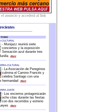
recientes
-------------------------------------------
-