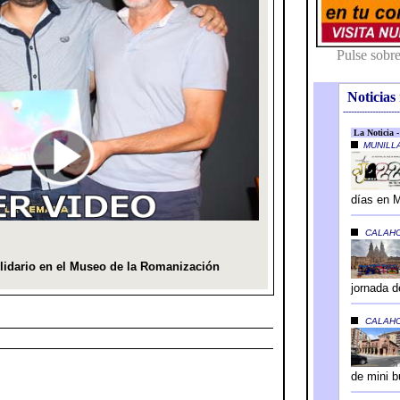
Noticias 
---------------------