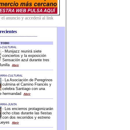
recientes
-------------------------------------------
-