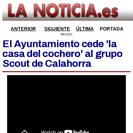
ANTERIOR
SIGUIENTE
ÚLTIMA
PORTADA
NR:6261
El Ayuntamiento cede 'la
casa del cochero' al grupo
Scout de Calahorra