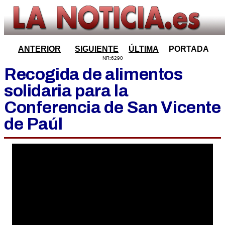
ANTERIOR
SIGUIENTE
ÚLTIMA
PORTADA
NR:6290
Recogida de alimentos
solidaria para la
Conferencia de San Vicente
de Paúl