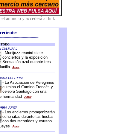
recientes
-------------------------------------------
-