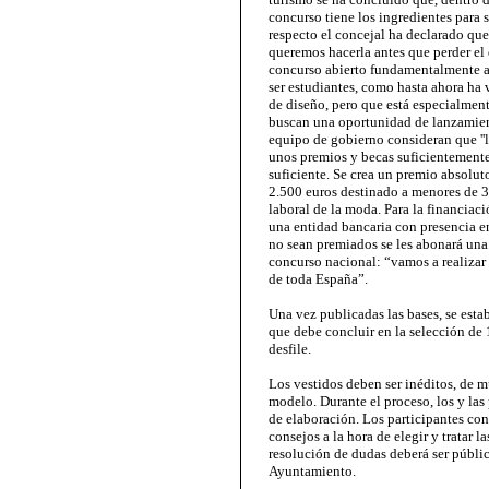
concurso tiene los ingredientes para s
respecto el concejal ha declarado que
queremos hacerla antes que perder el 
concurso abierto fundamentalmente a
ser estudiantes, como hasta ahora ha
de diseño, pero que está especialmen
buscan una oportunidad de lanzamien
equipo de gobierno consideran que ''
unos premios y becas suficientemente
suficiente. Se crea un premio absolut
2.500 euros destinado a menores de 35
laboral de la moda. Para la financiac
una entidad bancaria con presencia e
no sean premiados se les abonará una 
concurso nacional: “vamos a realizar
de toda España”.
Una vez publicadas las bases, se esta
que debe concluir en la selección de
desfile.
Los vestidos deben ser inéditos, de m
modelo. Durante el proceso, los y las
de elaboración. Los participantes co
consejos a la hora de elegir y tratar l
resolución de dudas deberá ser públic
Ayuntamiento.