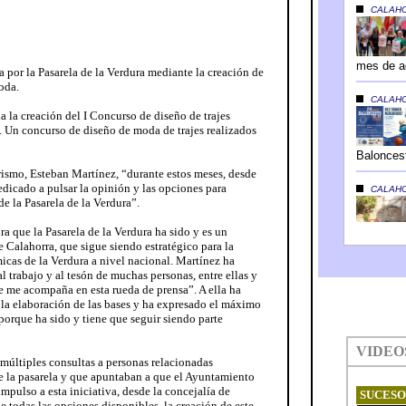
 por la Pasarela de la Verdura mediante la creación de
oda.
 la creación del I Concurso de diseño de trajes
. Un concurso de diseño de moda de trajes realizados
rismo, Esteban Martínez, “durante estos meses, desde
dicado a pulsar la opinión y las opciones para
e la Pasarela de la Verdura”.
a que la Pasarela de la Verdura ha sido y es un
 Calahorra, que sigue siendo estratégico para la
cas de la Verdura a nivel nacional. Martínez ha
l trabajo y al tesón de muchas personas, entre ellas y
e me acompaña en esta rueda de prensa”. A ella ha
 la elaboración de las bases y ha expresado el máximo
porque ha sido y tiene que seguir siendo parte
 múltiples consultas a personas relacionadas
e la pasarela y que apuntaban a que el Ayuntamiento
mpulso a esta iniciativa, desde la concejalía de
e todas las opciones disponibles, la creación de este