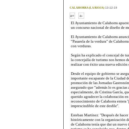
CALAHORRA (LA RIOJA)
13-12-19
-
a+
a-
El Ayuntamiento de Calahorra apuesta
un concurso nacional de diseño de m
El Ayuntamiento de Calahorra anuncia
“Pasarela de la verdura” de Calahorra
con verduras.
Según ha explicado el concejal de tu
la concejalía de turismo nos hemos de
realizar con éxito una nueva edición d
Desde el equipo de gobierno se asegur
importante escaparate de la Ciudad de
promoción de las Jornadas Gastronómi
asegurado que “además lo es gracias a
especialmente, de Cristina García, qu
querido agradecer la colaboración en
reconocimiento de Calahorra entera ''
imprescindible de este desfile''.
Esteban Martínez: ''Después de hacer
históricamente con la organización d
de Calahorra tenía que dar un nuevo i
turismo se ha concluido que, dentro d