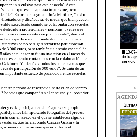
uponer un revulsivo para esta pasarela''. A este
 ''sabemos que es una apuesta importante, pero
desfile”. En primer lugar, continúa Martínez, “será un
 diseñadores y diseñadoras de moda, que bien pueden
 venido sucediendo cuando se colaboraba con escuelas
te dedicado a profesionales y personas jóvenes que
to de su carrera en este complejo mundo”, desde el
las bases que hemos elaborado dotan al concurso de
 atractivos como para garantizar una participación
o de 3.000 euros, pero también un premio especial de
 años para lanzar su futura inserción en el mercado
ión de este premio contaremos con la colaboración de
n Calahorra. Y además, a todos los concursantes que
beca de participación de 300 euros”. Se trata de un
 un importante esfuerzo de promoción entre escuelas
blece un período de inscripción hasta el 26 de febrero
A
 12 bocetos que compondrán el concurso y el posterior
ujer y cada participante deberá aportar su propio
 participantes irán aportando fotografías del proceso
ntarán con un anexo en el que se establecen algunos
as verduras, que ha elaborado Cristina García y la
a, a través del mecanismo que establezca el