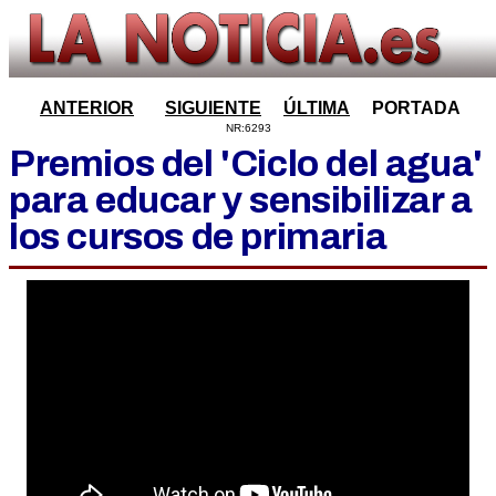
ANTERIOR
SIGUIENTE
ÚLTIMA
PORTADA
NR:6293
Premios del 'Ciclo del agua'
para educar y sensibilizar a
los cursos de primaria