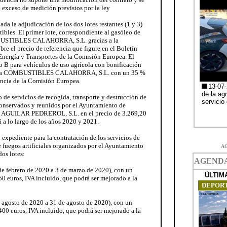
 exceso de medición previstos por la ley
bada la adjudicación de los dos lotes restantes (1 y 3)
ibles. El primer lote, correspondiente al gasóleo de
BUSTIBLES CALAHORRA, S.L. gracias a la
re el precio de referencia que figure en el Boletín
 Energía y Transportes de la Comisión Europea. El
eo B para vehículos de uso agrícola con bonificación
cado a COMBUSTIBLES CALAHORRA, S.L. con un 35 %
rencia de la Comisión Europea.
 de servicios de recogida, transporte y destrucción de
onservados y reunidos por el Ayuntamiento de
R AGUILAR PEDREROL, S.L. en el precio de 3.269,20
á a lo largo de los años 2020 y 2021.
l expediente para la contratación de los servicios de
 fuegos artificiales organizados por el Ayuntamiento
A
os lotes:
 de febrero de 2020 a 3 de marzo de 2020), con un
50 euros, IVA incluido, que podrá ser mejorado a la
e agosto de 2020 a 31 de agosto de 2020), con un
400 euros, IVA incluido, que podrá ser mejorado a la