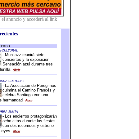
recientes
-------------------------------------------
-