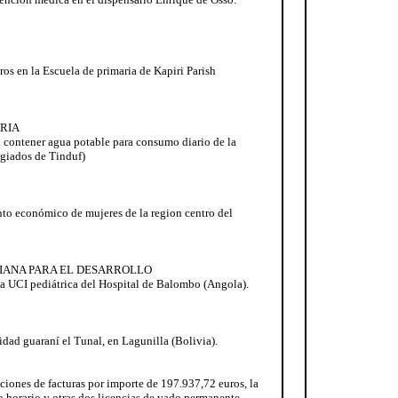
os en la Escuela de primaria de Kapiri Parish
ARIA
 contener agua potable para consumo diario de la
ugiados de Tinduf)
to económico de mujeres de la region centro del
IANA PARA EL DESARROLLO
 la UCI pediátrica del Hospital de Balombo (Angola).
dad guaraní el Tunal, en Lagunilla (Bolivia).
ciones de facturas por importe de 197.937,72 euros, la
o horario y otras dos licencias de vado permanente.