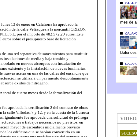
 lunes 13 de enero en Calahorra ha aprobado la
ización de la calle Velázquez a la mercantil ORIZON,
.L. por el importe de 482.572,20 euros. Este
 euros sobre el presupuesto base de licitación
n de una red separativa de saneamientos para sustituir
nas instalaciones de media y baja tensión y
 arbolado en nuevos alcorques con instalación de
rbano existente y la instalación de nuevas luminarias,
 de nuevas aceras en una de las calles del ensanche que
a actuación se utilizará un pavimento descontaminante
 absorbe óxidos de nitrógeno.
n total de cuatro meses desde la formalización del
fue aprobada la certificación 2 del contrato de obras
n la calle Villodas, 7 y 12, y en la cuesta de la Curruca
os. Igualmente fue aprobada una solicitud de prórroga
r actuaciones o trabajos necesarios no previstos, en
lación mayor de escombros inicialmente previsto
or de los edificios que se habían convertido en un
cidencia no supone una modificación del contrato y se