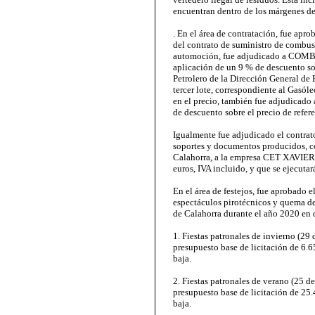
encuentran dentro de los márgenes de
. En el área de contratación, fue apro
del contrato de suministro de combust
automoción, fue adjudicado a COM
aplicación de un 9 % de descuento sob
Petrolero de la Dirección General de
tercer lote, correspondiente al Gasól
en el precio, también fue adjudi
de descuento sobre el precio de refe
Igualmente fue adjudicado el contrato
soportes y documentos producidos, c
Calahorra, a la empresa CET XAVIE
euros, IVA incluido, y que se ejecutar
En el área de festejos, fue aprobado e
espectáculos pirotécnicos y quema de
de Calahorra durante el año 2020 en d
1. Fiestas patronales de invierno (29
presupuesto base de licitación de 6.6
baja.
2. Fiestas patronales de verano (25 d
presupuesto base de licitación de 25.
baja.