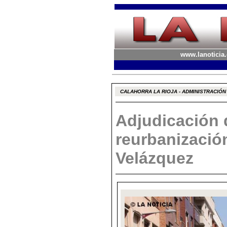
www.lanoticia.
CALAHORRA LA RIOJA - ADMINISTRACIÓN
Adjudicación 
reurbanización
Velázquez