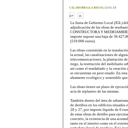
CALAHORRA (LA RIOJA)
13-01-19
-
a+
a-
La Junta de Gobierno Local (JGL) del
adjudicación de las obras de reurban
CONSTRUCTORA Y MEDIOAMBIENTE, S
importe supone una baja de 36.427,80
(519.000 euros).
Las obras consistirán en la instalació
la actual, las canalizaciones de algu
telecomunicaciones, la plantación de
riego, la restitución del mobiliario u
así como el reasfaltado y la creación
se encuentran en peor estado. En est
altamente ecológico y sostenible que
Las obras tienen un plazo de ejecució
acta de replanteo de las mismas.
También dentro del área de urbanismo 
de derribos en los edificios situados e
20 y 27, por importe líquido de 0 eur
de estas obras de derribo para ejecuta
concreto, la existencia de una acumu
tanto en el interior como en el exteri
vertedero ilegal de residuos. Esta in