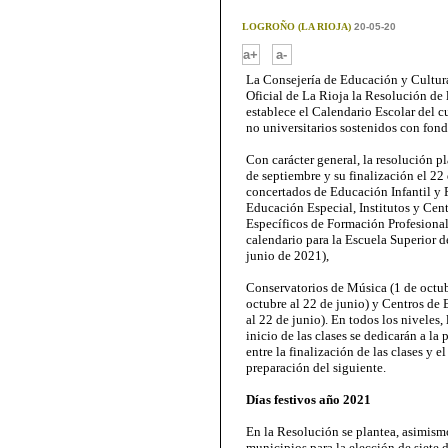
LOGROÑO (LA RIOJA)
20-05-20
-
a+
a-
La Consejería de Educación y Cultur
Oficial de La Rioja la Resolución de
establece el Calendario Escolar del 
no universitarios sostenidos con fond
Con carácter general, la resolución pl
de septiembre y su finalización el 22
concertados de Educación Infantil y 
Educación Especial, Institutos y Cen
Específicos de Formación Profesional
calendario para la Escuela Superior d
junio de 2021),
Conservatorios de Música (1 de octubr
octubre al 22 de junio) y Centros de
al 22 de junio). En todos los niveles,
inicio de las clases se dedicarán a la
entre la finalización de las clases y e
preparación del siguiente.
Días festivos año 2021
En la Resolución se plantea, asimismo
municipios para la elección de siete dí