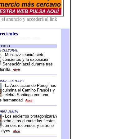
recientes
-------------------------------------------
-