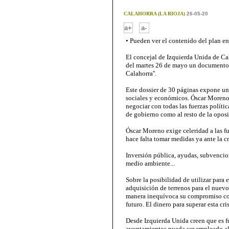
CALAHORRA (LA RIOJA)
26-05-20
-
a+
a-
• Pueden ver el contenido del plan e
El concejal de Izquierda Unida de Ca
del martes 26 de mayo un documento 
Calahorra''.
Este dossier de 30 páginas expone un 
sociales y económicos. Óscar Moreno
negociar con todas las fuerzas políti
de gobierno como al resto de la opos
Óscar Moreno exige celeridad a las fu
hace falta tomar medidas ya ante la c
Inversión pública, ayudas, subvencio
medio ambiente...
Sobre la posibilidad de utilizar para e
adquisición de terrenos para el nuev
manera inequívoca su compromiso con
futuro. El dinero para superar esta cri
Desde Izquierda Unida creen que es f
ayuntamientos pueda ser empleado al 