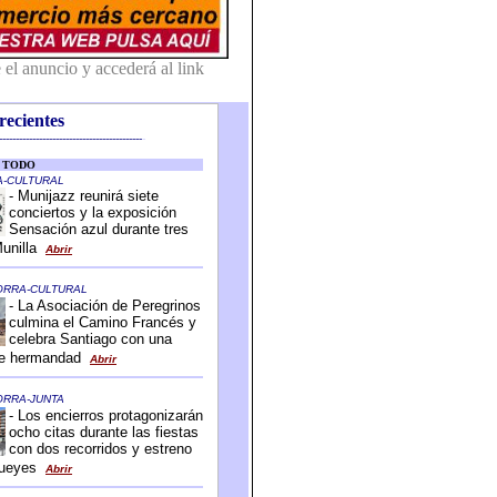
recientes
-------------------------------------------
-