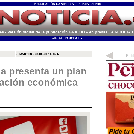
- PUBLICACIÓN LA NOTICIA FUNDADA EN 1998 -
es
- Versión digital de la publicación GRATUITA en prensa LA NOTICI
-IR AL PORTAL -
xx
-
MARTES - 26-05-20
13:15 h
da presenta un plan
ivación económica