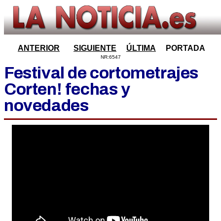
ANTERIOR
SIGUIENTE
ÚLTIMA
PORTADA
NR:6547
Festival de cortometrajes
Corten! fechas y
novedades