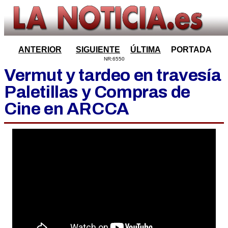
ANTERIOR
SIGUIENTE
ÚLTIMA
PORTADA
NR:6550
Vermut y tardeo en travesía
Paletillas y Compras de
Cine en ARCCA