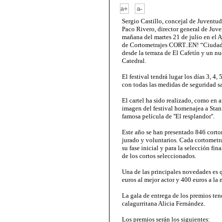
-
a+
a-
Sergio Castillo, concejal de Juvent
Paco Rivero, director general de Juve
mañana del martes 21 de julio en el 
de Cortometrajes CORT..EN! “Ciudad 
desde la terraza de El Cafetín y un n
Catedral.
El festival tendrá lugar los días 3, 4
con todas las medidas de seguridad sa
El cartel ha sido realizado, como en a
imagen del festival homenajea a Stanl
famosa película de ''El resplandor''.
Este año se han presentado 846 corto
jurado y voluntarios. Cada cortometr
su fase inicial y para la selección f
de los cortos seleccionados.
Una de las principales novedades es 
euros al mejor actor y 400 euros a la 
La gala de entrega de los premios tend
calagurritana Alicia Fernández.
Los premios serán los siguientes: