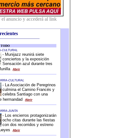
recientes
-------------------------------------------
-