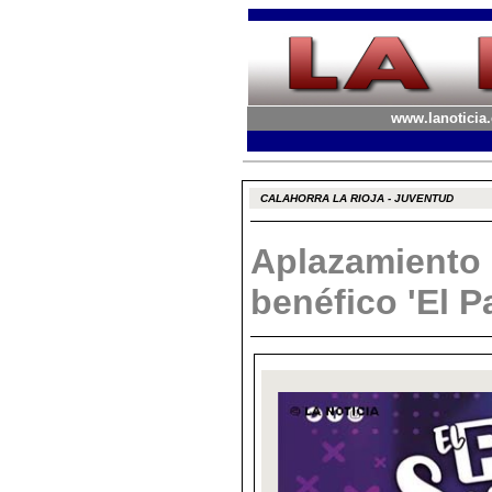
www.lanoticia.
CALAHORRA LA RIOJA - JUVENTUD
Aplazamiento 
benéfico 'El P