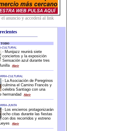
recientes
-------------------------------------------
-