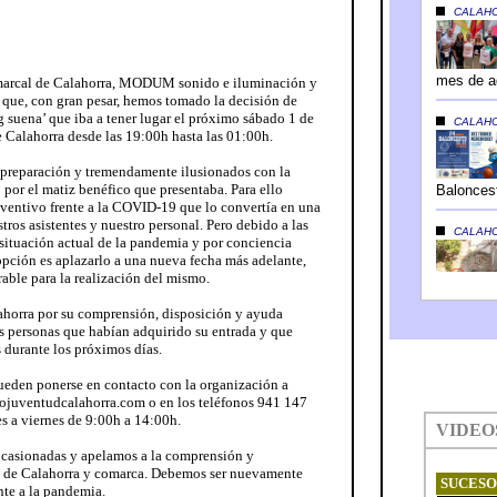
marcal de Calahorra, MODUM sonido e iluminación y
que, con gran pesar, hemos tomado la decisión de
g suena’ que iba a tener lugar el próximo sábado 1 de
e Calahorra desde las 19:00h hasta las 01:00h.
 preparación y tremendamente ilusionados con la
 por el matiz benéfico que presentaba. Para ello
ventivo frente a la COVID-19 que lo convertía en una
tros asistentes y nuestro personal. Pero debido a las
 situación actual de la pandemia y por conciencia
opción es aplazarlo a una nueva fecha más adelante,
rable para la realización del mismo.
horra por su comprensión, disposición y ayuda
as personas que habían adquirido su entrada y que
 durante los próximos días.
ueden ponerse en contacto con la organización a
ojuventudcalahorra.com o en los teléfonos 941 147
s a viernes de 9:00h a 14:00h.
ocasionadas y apelamos a la comprensión y
es de Calahorra y comarca. Debemos ser nuevamente
nte a la pandemia.