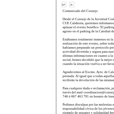
-
a+
a-
Comunicado del Consejo
Desde el Consejo de la Juventud Co
CUE Calahorra, queremos informaros 
aplazar el evento benéfico ‘El parkin
agosto en el parking de la Catedral d
Estábamos totalmente inmersos en la
realización de este evento, sobre todo
habíamos preparado un protocolo pre
actividad divertida y segura para nues
últimas informaciones en cuanto a la
social, hemos decidido que la mejor 
cuando la situación vuelva a ser favo
Agradecemos al Excmo. Ayto. de Cala
prestada. Al igual que a todas aquell
recibirán la devolución de las mismas
Para cualquier duda o reclamación, p
través del mail coordinacion@consej
746 ó 667 463 791 en horario de lune
Pedimos disculpas por las molestias 
responsabilidad cívica de los jóven
ejemplo de sensatez y solidaridad fre