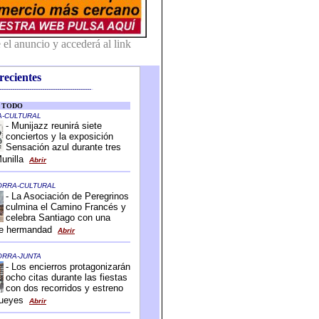
recientes
-------------------------------------------
-