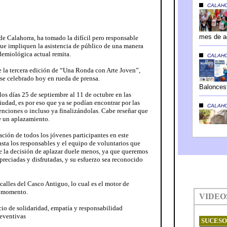
e Calahorra, ha tomado la difícil pero responsable
que impliquen la asistencia de público de una manera
idemiológica actual remita.
e la tercera edición de “Una Ronda con Arte Joven”,
rse celebrado hoy en rueda de prensa.
os días 25 de septiembre al 11 de octubre en las
iudad, es por eso que ya se podían encontrar por las
enciones o incluso ya finalizándolas. Cabe reseñar que
e un aplazamiento.
ión de todos los jóvenes participantes en este
hasta los responsables y el equipo de voluntarios que
ue la decisión de aplazar duele menos, ya que queremos
preciadas y disfrutadas, y su esfuerzo sea reconocido
calles del Casco Antiguo, lo cual es el motor de
el momento.
io de solidaridad, empatía y responsabilidad
eventivas