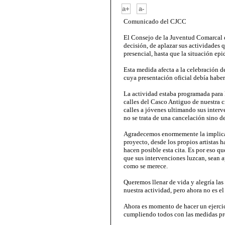
-
a+
a-
Comunicado del CJCC
El Consejo de la Juventud Comarcal d
decisión, de aplazar sus actividades 
presencial, hasta que la situación ep
Esta medida afecta a la celebración d
cuya presentación oficial debía habe
La actividad estaba programada para l
calles del Casco Antiguo de nuestra c
calles a jóvenes ultimando sus interv
no se trata de una cancelación sino d
Agradecemos enormemente la implicac
proyecto, desde los propios artistas 
hacen posible esta cita. Es por eso q
que sus intervenciones luzcan, sean a
como se merece.
Queremos llenar de vida y alegría las 
nuestra actividad, pero ahora no es 
Ahora es momento de hacer un ejercic
cumpliendo todos con las medidas pr