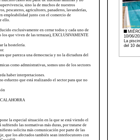
supervivencia, sino la de muchos de nuestros
os, pescateros, agricultores, panaderos, lavanderías,
 en empleabilidad junto con el comercio de
 ello.
educido exclusivamente en cerrar todos y cada uno de
ndo los que viven de las terrazas), EXCLUSIVAMENTE
ar la hostelería.
or.
ra que parezca una democracia y no la dictadura del
nómicas como admnistrativas, somos uno de los sectores
eda haber interpretaciones.
o esfuerzo que está realizando el sector para que no
ión
E CALAHORRA
ne la especial situación en la que se está viendo el
á sufriendo las normativas más duras, por tratarse de
ifiesto solicita más comunicación por parte de las
je, que los afectados también sean interlocutores con
l Covid19.