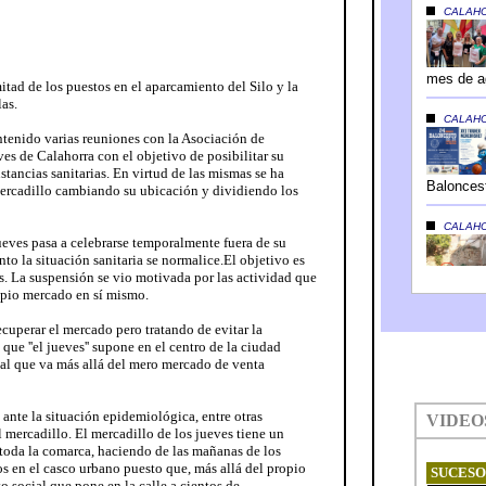
itad de los puestos en el aparcamiento del Silo y la
las.
tenido varias reuniones con la Asociación de
es de Calahorra con el objetivo de posibilitar su
tancias sanitarias. En virtud de las mismas se ha
mercadillo cambiando su ubicación y dividiendo los
ueves pasa a celebrarse temporalmente fuera de su
nto la situación sanitaria se normalice.El objetivo es
s. La suspensión se vio motivada por las actividad que
ropio mercado en sí mismo.
ecuperar el mercado pero tratando de evitar la
ue ''el jueves'' supone en el centro de la ciudad
al que va más allá del mero mercado de venta
ante la situación epidemiológica, entre otras
 mercadillo. El mercadillo de los jueves tiene un
 toda la comarca, haciendo de las mañanas de los
s en el casco urbano puesto que, más allá del propio
o social que pone en la calle a cientos de