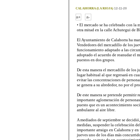
CALAHORRA (LA RIOJA)
12-11-20
-
a+
a-
• El mercado se ha celebrado con la m
otra mitad en la calle Achutegui de B
El Ayuntamiento de Calahorra ha man
Vendedores del mercadillo de los juev
funcionamiento adaptado a las circuns
adoptado el acuerdo de reanudar el 
puestos en dos grupos.
De esta manera el mercadillo de los j
lugar habitual al que regresará en cua
evitar las concentraciones de persona
se genera a su alrededor, no por el p
De este manera se pretende permitir r
importante aglomeración de personas q
puesto que es un acontecimiento soci
ambulante al aire libre.
A mediados de septiembre se decidió, 
medidas, suspender la celebración del
importante arraigo en Calahorra y en
jueves uno de los días más concurrido
mercado, se trata de un acontecimient