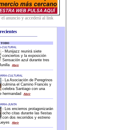
recientes
-------------------------------------------
-