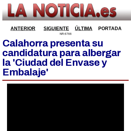
ANTERIOR
SIGUIENTE
ÚLTIMA
PORTADA
NR:6766
Calahorra presenta su
candidatura para albergar
la 'Ciudad del Envase y
Embalaje'