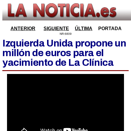
ANTERIOR
SIGUIENTE
ÚLTIMA
PORTADA
NR:6809
Izquierda Unida propone un
millón de euros para el
yacimiento de La Clínica