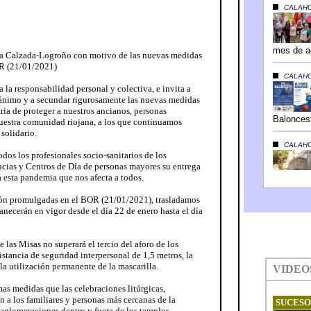
 la Calzada-Logroño con motivo de las nuevas medidas
R (21/01/2021)
 la responsabilidad personal y colectiva, e invita a
 ánimo y a secundar rigurosamente las nuevas medidas
ria de proteger a nuestros ancianos, personas
uestra comunidad riojana, a los que continuamos
solidario.
dos los profesionales socio-sanitarios de los
ncias y Centros de Día de personas mayores su entrega
a esta pandemia que nos afecta a todos.
ón promulgadas en el BOR (21/01/2021), trasladamos
anecerán en vigor desde el día 22 de enero hasta el día
e las Misas no superará el tercio del aforo de los
istancia de seguridad interpersonal de 1,5 metros, la
la utilización permanente de la mascarilla.
mas medidas que las celebraciones litúrgicas,
 a los familiares y personas más cercanas de la
r aglomeraciones dentro y fuera de los templos.