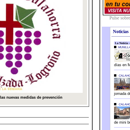
Noticias 
---------------------