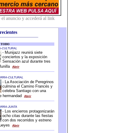
recientes
-------------------------------------------
-