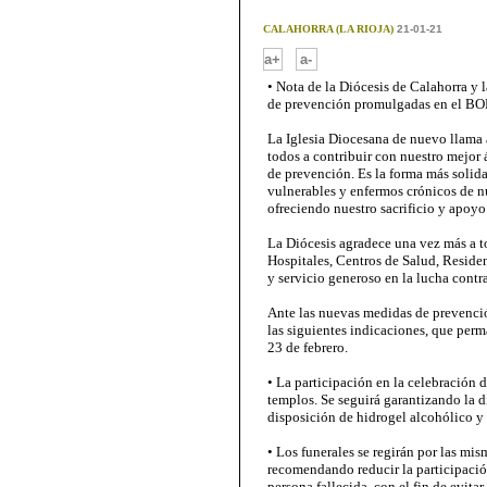
CALAHORRA (LA RIOJA)
21-01-21
-
a+
a-
• Nota de la Diócesis de Calahorra y
de prevención promulgadas en el BO
La Iglesia Diocesana de nuevo llama a
todos a contribuir con nuestro mejor
de prevención. Es la forma más solida
vulnerables y enfermos crónicos de n
ofreciendo nuestro sacrificio y apoyo 
La Diócesis agradece una vez más a to
Hospitales, Centros de Salud, Reside
y servicio generoso en la lucha contr
Ante las nuevas medidas de prevenci
las siguientes indicaciones, que perm
23 de febrero.
• La participación en la celebración d
templos. Se seguirá garantizando la d
disposición de hidrogel alcohólico y 
• Los funerales se regirán por las mis
recomendando reducir la participación
persona fallecida, con el fin de evita