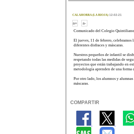
CALAHORRA (LA RIOJA)
12-02-21
-
a+
a-
Comunicado del Colegio Quintilian
El jueves, 11 de febrero, celebramos l
diferentes disfraces y máscaras.
Nuestros pequeños de infantil se disf
respetando todas las medidas de segur
proyectos que están trabajando en este
metodología aprenden de una forma di
Por otro lado, los alumnos y alumnas 
máscaras.
COMPARTIR