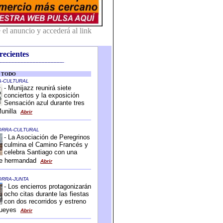
recientes
-------------------------------------------
-