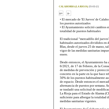
CALAHORRA (LA RIOJA)
25-03-21
-
a+
a-
• El mercado de 'El Jueves' de Calah
los puestos autorizados
• El Ayuntamiento solicitó cambios en
totalidad de puestos habituales
El tradicional “mercadillo del jueves
habituales autorizados divididos en d
Blas, desde el jueves 25 de marzo, ta
vigor de las medidas sanitarias impue
enero.
Desde entonces, el Ayuntamiento ha a
6/2021, de 17 de Febrero, de la Cons
de medidas de prevención y protecció
concreto en la parte en la que hace re
50% de los puestos habitualmente auto
de espacio. Desde entonces el mercadi
alternancia de puestos por semana. A
se trasladó una solicitud de modific
La Rioja para el Estado de Alarma (
suficiente para albergar la totalidad 
medidas sanitarias vigentes.
El Ayuntamiento de Calahorra tal y 