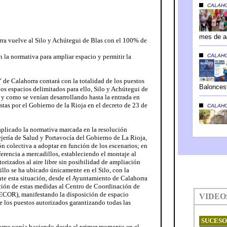
orra vuelve al Silo y Achútegui de Blas con el 100% de
 la normativa para ampliar espacio y permitir la
” de Calahorra contará con la totalidad de los puestos
os espacios delimitados para ello, Silo y Achútegui de
l y como se venían desarrollando hasta la entrada en
stas por el Gobierno de la Rioja en el decreto de 23 de
plicado la normativa marcada en la resolución
ejería de Salud y Portavocía del Gobierno de La Rioja,
n colectiva a adoptar en función de los escenarios; en
ferencia a mercadillos, estableciendo el montaje al
rizados al aire libre sin posibilidad de ampliación
llo se ha ubicado únicamente en el Silo, con la
nte esta situación, desde el Ayuntamiento de Calahorra
ación de estas medidas al Centro de Coordinación de
CECOR), manifestando la disposición de espacio
de los puestos autorizados garantizando todas las
como venía haciendo desde el primer momento en el