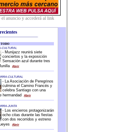
recientes
-------------------------------------------
-