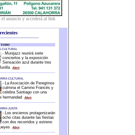
recientes
-------------------------------------------
-