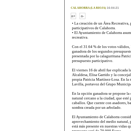
CALAHORRA (LA RIOJA)
16-04-21
-
a+
a-
• La creación de un Área Recreativa,
participativos de Calahorra.
• El Ayuntamiento de Calahorra asumir
recreativa.
Con el 31.64 % de los votos válidos, 
ganadora de los segundos presupuestos
presentada por la calagurritana Patri
presupuesto participativo.
El viernes 16 de abril fue explicada l
Alcaldesa, Elisa Garrido y la concejal
propia Patricia Martínez-Losa. En la
Lavilla, portavoz del Grupo Municipa
En la opción ganadora se propone la 
natural cercano a la ciudad, que esté
caballos. Que cuente con asadores, b
sombra creada por un arbolado.
El Ayuntamiento de Calahorra consider
aprovechamiento del medio natural, 
está más presente en nuestras vidas q
propuesta será de 70.000 Euros.