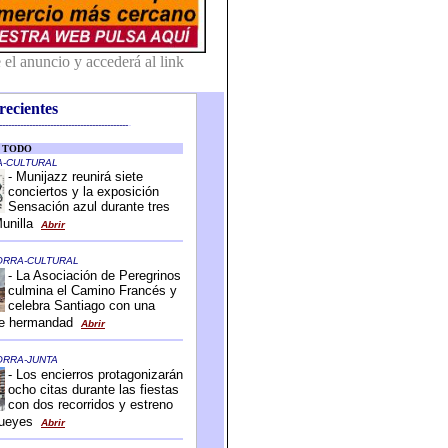
recientes
-------------------------------------------
-