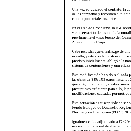
Una vez adjudicado el contrato, la c
de las campañas y recordará el funci
como a potenciales usuarios.
En el área de Urbanismo, la JGL apr
y conservación del tramo de la mural
previamente el visto bueno del Conse
Artístico de La Rioja.
Cabe recordar que el hallazgo de unos
muralla, junto con la existencia de un
previsto inicialmente, obligó a la mo
sistema de contenciones y una eficaz 
Esta modificación ha sido realizada p
las obras en 8.961,03 euros hasta los
que el Ayuntamiento ya había previsto 
presupuesto suficiente para ello, la 
modificaciones causadas por motivos
Esta actuación es susceptible de ser 
Fondo Europeo de Desarrollo Region
Plurirregional de España (POPE) 201
Igualmente, fue adjudicado a FCC AQ
renovación de la red de abastecimien
48.340,88 euros, IVA incluido.