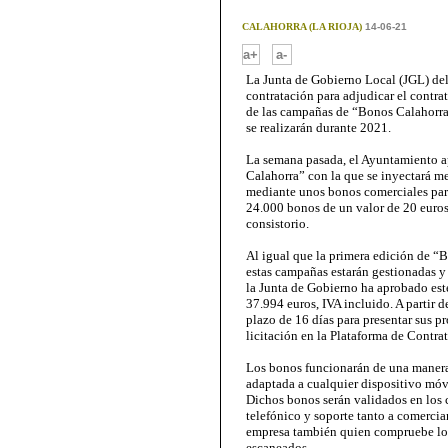
CALAHORRA (LA RIOJA)
14-06-21
-
a+
a-
La Junta de Gobierno Local (JGL) del
contratación para adjudicar el contrat
de las campañas de “Bonos Calahorra”
se realizarán durante 2021.
La semana pasada, el Ayuntamiento a
Calahorra” con la que se inyectará m
mediante unos bonos comerciales para
24.000 bonos de un valor de 20 euros
consistorio.
Al igual que la primera edición de “B
estas campañas estarán gestionadas y e
la Junta de Gobierno ha aprobado est
37.994 euros, IVA incluido. A partir 
plazo de 16 días para presentar sus p
licitación en la Plataforma de Contra
Los bonos funcionarán de una manera 
adaptada a cualquier dispositivo móvi
Dichos bonos serán validados en los 
telefónico y soporte tanto a comercia
empresa también quien compruebe los 
escaneados.