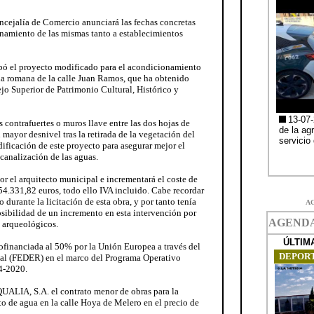
oncejalía de Comercio anunciará las fechas concretas
onamiento de las mismas tanto a establecimientos
obó el proyecto modificado para el acondicionamiento
la romana de la calle Juan Ramos, que ha obtenido
jo Superior de Patrimonio Cultural, Histórico y
 contrafuertes o muros llave entre las dos hojas de
 mayor desnivel tras la retirada de la vegetación del
dificación de este proyecto para asegurar mejor el
canalización de las aguas.
or el arquitecto municipal e incrementará el coste de
 54.331,82 euros, todo ello IVA incluido. Cabe recordar
durante la licitación de esta obra, y por tanto tenía
A
posibilidad de un incremento en esta intervención por
 arqueológicos.
cofinanciada al 50% por la Unión Europea a través del
al (FEDER) en el marco del Programa Operativo
4-2020.
UALIA, S.A. el contrato menor de obras para la
to de agua en la calle Hoya de Melero en el precio de