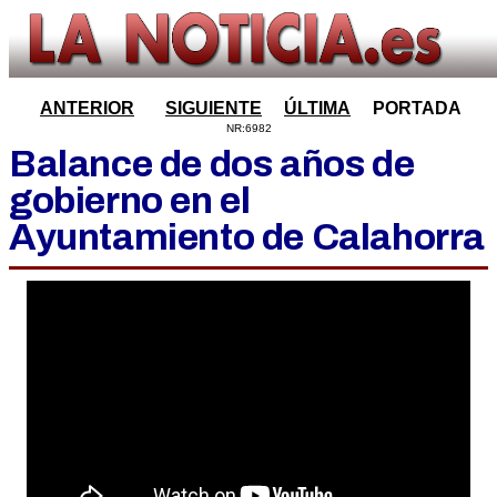
ANTERIOR
SIGUIENTE
ÚLTIMA
PORTADA
NR:6982
Balance de dos años de
gobierno en el
Ayuntamiento de Calahorra