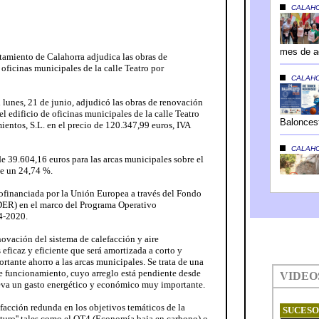
amiento de Calahorra adjudica las obras de
 oficinas municipales de la calle Teatro por
 lunes, 21 de junio, adjudicó las obras de renovación
el edificio de oficinas municipales de la calle Teatro
entos, S.L. en el precio de 120.347,99 euros, IVA
e 39.604,16 euros para las arcas municipales sobre el
 de un 24,74 %.
cofinanciada por la Unión Europea a través del Fondo
DER) en el marco del Programa Operativo
4-2020.
novación del sistema de calefacción y aire
eficaz y eficiente que será amortizada a corto y
tante ahorro a las arcas municipales. Se trata de una
e funcionamiento, cuyo arreglo está pendiente desde
eva un gasto energético y económico muy importante.
facción redunda en los objetivos temáticos de la
uturo'' tales como el OT4 (Economía baja en carbono) o