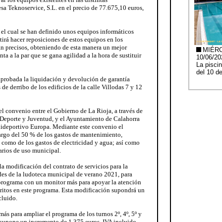
sa Teknoservice, S.L. en el precio de 77.675,10 euros,
 el cual se han definido unos equipos informáticos
tirá hacer reposiciones de estos equipos en los
an precisos, obteniendo de esta manera un mejor
nta a la par que se gana agilidad a la hora de sustituir
aprobada la liquidación y devolución de garantía
e derribo de los edificios de la calle Villodas 7 y 12
el convenio entre el Gobierno de La Rioja, a través de
 Deporte y Juventud, y el Ayuntamiento de Calahorra
olideportivo Europa. Mediante este convenio el
argo del 50 % de los gastos de mantenimiento,
 como de los gastos de electricidad y agua; así como
rarios de uso municipal.
la modificación del contrato de servicios para la
es de la ludoteca municipal de verano 2021, para
l programa con un monitor más para apoyar la atención
ritos en este programa. Esta modificación supondrá un
cluido.
s para ampliar el programa de los turnos 2º, 4º, 5º y
 supone un incremento de 1.375 euros, IVA incluido.