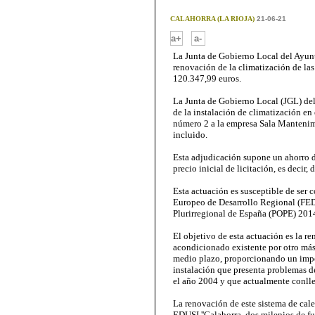
CALAHORRA (LA RIOJA)
21-06-21
-
a+
a-
La Junta de Gobierno Local del Ayunt
renovación de la climatización de las
120.347,99 euros.
La Junta de Gobierno Local (JGL) del
de la instalación de climatización en 
número 2 a la empresa Sala Mantenimi
incluido.
Esta adjudicación supone un ahorro d
precio inicial de licitación, es decir,
Esta actuación es susceptible de ser 
Europeo de Desarrollo Regional (FE
Plurirregional de España (POPE) 201
El objetivo de esta actuación es la re
acondicionado existente por otro más 
medio plazo, proporcionando un impor
instalación que presenta problemas d
el año 2004 y que actualmente conll
La renovación de este sistema de cale
EDUSI ''Calahorra, dos milenios de f