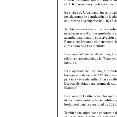
el OT6 (Conservar y proteger el medio
En el área de Urbanismo, fue aprobado
instalaciones de ventilación de la pl
adjudicado a la empresa RC HICORE X
También en esta área, y tras la aprob
pasada, en esta JGL fue aprobada la m
acondicionamiento y conservación de 
Ramos, confirmando el incremento de 
euros, todo ello IVA incluido.
En el apartado de certificaciones, fu
reforma y adaptación de la “Casa de l
incluido.
En el apartado de licencias, fue apr
bodega situada en la N-232. También
para una vivienda unifamiliar en calle
licencia de obras para reforma de cub
Manitos”.
En el área de Contratación, fue aprob
de mantenimiento de la vía pública qu
horizontal para la anualidad de 2021.
También fue adjudicado el contrato d
equipamiento informático, para renova