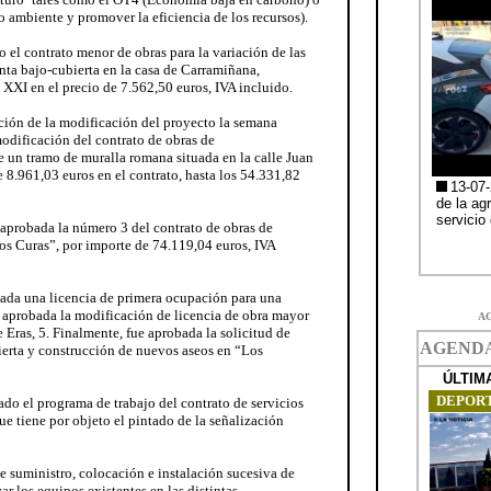
 ambiente y promover la eficiencia de los recursos).
 el contrato menor de obras para la variación de las
anta bajo-cubierta en la casa de Carramiñana,
XI en el precio de 7.562,50 euros, IVA incluido.
ación de la modificación del proyecto la semana
odificación del contrato de obras de
un tramo de muralla romana situada en la calle Juan
8.961,03 euros en el contrato, hasta los 54.331,82
e aprobada la número 3 del contrato de obras de
os Curas”, por importe de 74.119,04 euros, IVA
obada una licencia de primera ocupación para una
 aprobada la modificación de licencia de obra mayor
A
 Eras, 5. Finalmente, fue aprobada la solicitud de
ierta y construcción de nuevos aseos en “Los
ado el programa de trabajo del contrato de servicios
e tiene por objeto el pintado de la señalización
e suministro, colocación e instalación sucesiva de
r los equipos existentes en las distintas