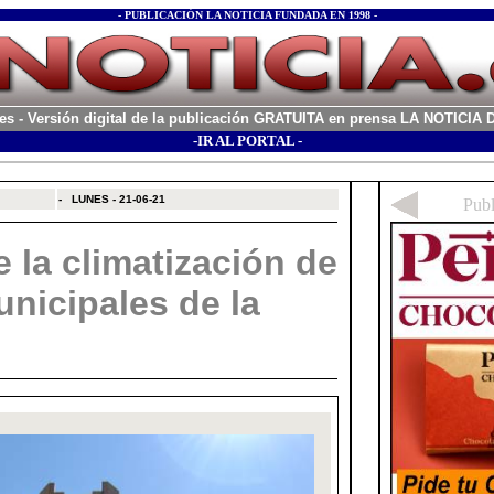
- PUBLICACIÓN LA NOTICIA FUNDADA EN 1998 -
es
- Versión digital de la publicación GRATUITA en prensa LA NOTICI
-IR AL PORTAL -
xx
-
LUNES - 21-06-21
 la climatización de
unicipales de la