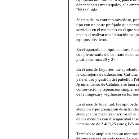
dependencias municipales, a la empre
IVA incluido.
Se trata de un contrato novedoso, por
tipo con un coste prefijado que permi
servicios en el momento en el que se
precio al realizar una licitación conju
equipos obsoletos.
En el apartado de liquidaciones, fue 
complementaria del contrato de obras d
y calle Curruca 20 y 27.
En el área de Deportes, fue aprobado 
la Consejería de Educación, Cultura,
para el uso y gestión del pabellón P
Ayuntamiento de Calahorra se hará c
conservación y reparación simple, así
de la limpieza y vigilancia en los ho
En al área de Juventud, fue aprobada 
atención y programación de actividad
atender a los menores inscritos en e
de los menores con discapacidad insc
incremento de 2.406,25 euros, IVA in
También se ampliará con un monitor má
6º (una semana en cada turno) lo que