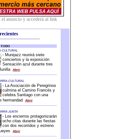
recientes
-------------------------------------------
-