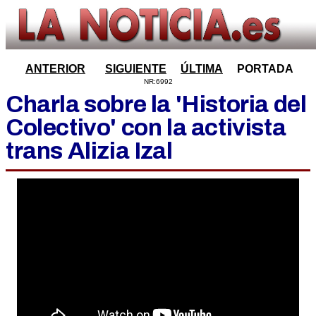
ANTERIOR
SIGUIENTE
ÚLTIMA
PORTADA
NR:6992
Charla sobre la 'Historia del
Colectivo' con la activista
trans Alizia Izal