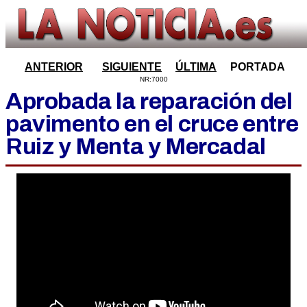
ANTERIOR
SIGUIENTE
ÚLTIMA
PORTADA
NR:7000
Aprobada la reparación del
pavimento en el cruce entre
Ruiz y Menta y Mercadal