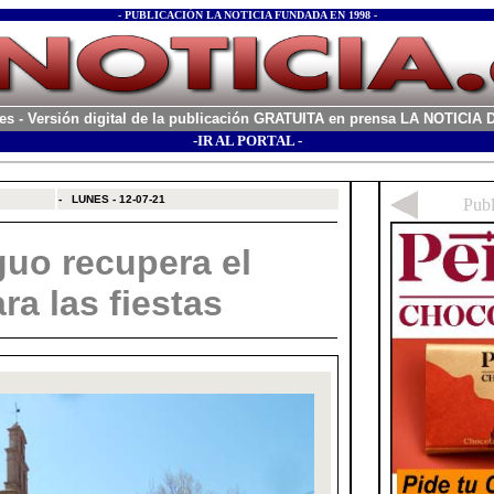
- PUBLICACIÓN LA NOTICIA FUNDADA EN 1998 -
es
- Versión digital de la publicación GRATUITA en prensa LA NOTICI
-IR AL PORTAL -
xx
-
LUNES - 12-07-21
guo recupera el
ra las fiestas