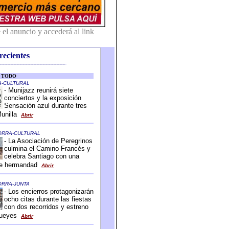
recientes
-------------------------------------------
-