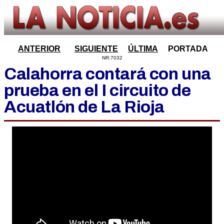
ANTERIOR
SIGUIENTE
ÚLTIMA
PORTADA
NR:7032
Calahorra contará con una
prueba en el I circuito de
Acuatlón de La Rioja