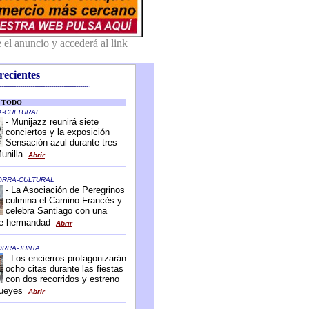
recientes
-------------------------------------------
-