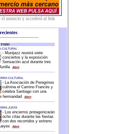
recientes
-------------------------------------------
-