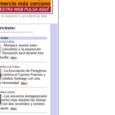
recientes
-------------------------------------------
-