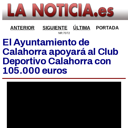
ANTERIOR
SIGUIENTE
ÚLTIMA
PORTADA
NR:7072
El Ayuntamiento de
Calahorra apoyará al Club
Deportivo Calahorra con
105.000 euros