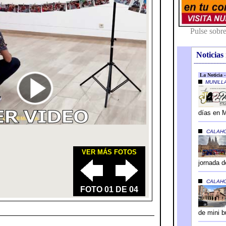
Noticias 
---------------------