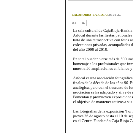
CALAHORRA (LA RIOJA)
26-08-21
-
a+
a-
La sala cultural de CajaRioja-Bankia 
Asfocal durante las fiestas patronale
trata de una retrospectiva con fotos 
colecciones privadas, acompañadas de
del año 2000 al 2010.
En total pueden verse más de 500 im
homenaje a los profesionales que inm
muestra 50 ampliaciones en blanco y
Asfocal es una asociación fotográfica
finales de la década de los años 90. 
analógica, pero con el trascurso de los
asociación se ha adaptado y sirve de a
Fomentan y promueven exposiciones co
el objetivo de mantener activos a sus 
Las fotografías de la exposición ‘Por
jueves 26 de agosto hasta el 10 de se
en el Centro Fundación Caja Rioja Ca