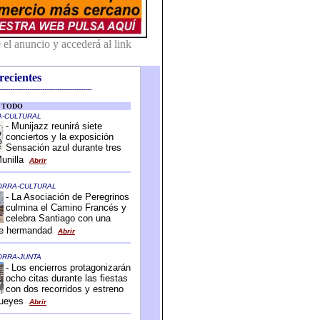
recientes
-------------------------------------------
-