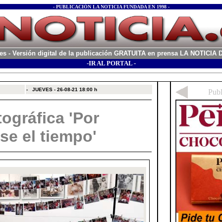
- PUBLICACIÓN LA NOTICIA FUNDADA EN 1998 -
es
- Versión digital de la publicación GRATUITA en prensa LA NOTICI
-IR AL PORTAL -
xx
-
JUEVES - 26-08-21
18:00 h
ográfica 'Por
e el tiempo'