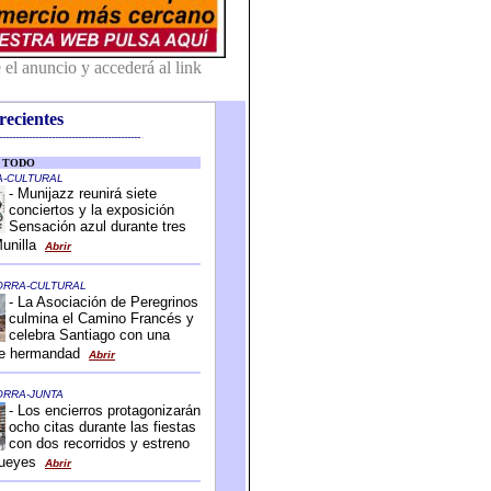
recientes
-------------------------------------------
-