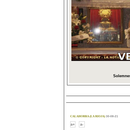
CALAHORRA (LA RIOJA)
30-08-21
-
a+
a-