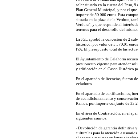
solar situado en la cuesta del Peso, 9
Plan General Municipal, y por el que 
importe de 50.000 euros. Esta compra 
situada en la plaza de la Verdura, ta
Verdura”, y que responde al interés d
terrenos para el desarrollo del mismo.
La JGL aprobó la concesión de 2 subv
histórico, por valor de 5.570,01 euro
IVA. El presupuesto total de las act
El Ayuntamiento de Calahorra recuerd
presupuesto vigente para atender sol
y edificación en el Casco Histórico po
En el apartado de licencias, fueron d
veladores.
En el apartado de certificaciones, fu
de acondicionamiento y conservación 
Ramos, por importe conjunto de 33.23
En el área de Contratación, en el apa
siguientes asuntos:
- Devolución de garantía definitiva y
culturales para la atención a usuarios
al acceso a recursos en lengua inglesa