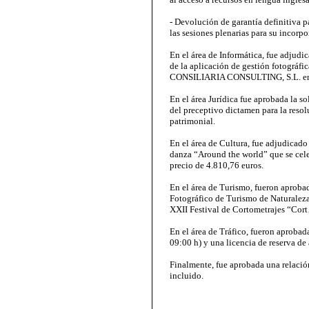
- Devolución de garantía definitiva pa
las sesiones plenarias para su incorpor
En el área de Informática, fue adjud
de la aplicación de gestión fotográf
CONSILIARIA CONSULTING, S.L. en el
En el área Jurídica fue aprobada la s
del preceptivo dictamen para la reso
patrimonial.
En el área de Cultura, fue adjudicado
danza “Around the world” que se celeb
precio de 4.810,76 euros.
En el área de Turismo, fueron aproba
Fotográfico de Turismo de Naturaleza 
XXII Festival de Cortometrajes “Cor
En el área de Tráfico, fueron aprobad
09:00 h) y una licencia de reserva de
Finalmente, fue aprobada una relació
incluido.