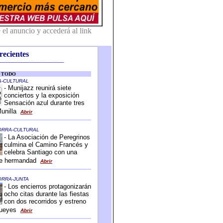
recientes
-------------------------------------------
-