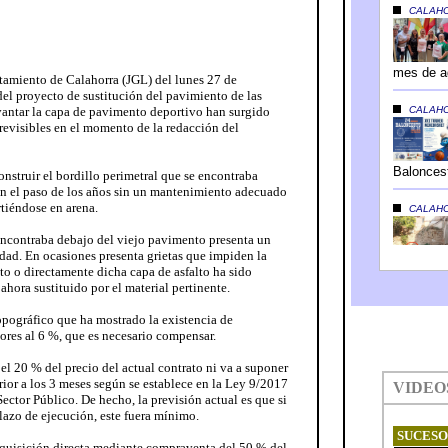
tamiento de Calahorra (JGL) del lunes 27 de
el proyecto de sustitución del pavimiento de las
evantar la capa de pavimento deportivo han surgido
previsibles en el momento de la redacción del
nstruir el bordillo perimetral que se encontraba
on el paso de los años sin un mantenimiento adecuado
tiéndose en arena.
 encontraba debajo del viejo pavimento presenta un
idad. En ocasiones presenta grietas que impiden la
o o directamente dicha capa de asfalto ha sido
ahora sustituido por el material pertinente.
opográfico que ha mostrado la existencia de
iores al 6 %, que es necesario compensar.
l 20 % del precio del actual contrato ni va a suponer
rior a los 3 meses según se establece en la Ley 9/2017
ector Público. De hecho, la previsión actual es que si
lazo de ejecución, este fuera mínimo.
dquisición directa mediante compraventa del 50 % del