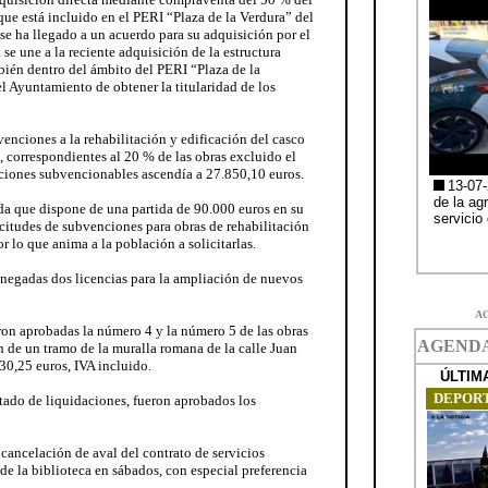
 que está incluido en el PERI “Plaza de la Verdura” del
se ha llegado a un acuerdo para su adquisición por el
se une a la reciente adquisición de la estructura
mbién dentro del ámbito del PERI “Plaza de la
el Ayuntamiento de obtener la titularidad de los
enciones a la rehabilitación y edificación del casco
s, correspondientes al 20 % de las obras excluido el
uaciones subvencionables ascendía a 27.850,10 euros.
a que dispone de una partida de 90.000 euros en su
icitudes de subvenciones para obras de rehabilitación
r lo que anima a la población a solicitarlas.
enegadas dos licencias para la ampliación de nuevos
A
eron aprobadas la número 4 y la número 5 de las obras
de un tramo de la muralla romana de la calle Juan
0,25 euros, IVA incluido.
rtado de liquidaciones, fueron aprobados los
 cancelación de aval del contrato de servicios
 de la biblioteca en sábados, con especial preferencia
.