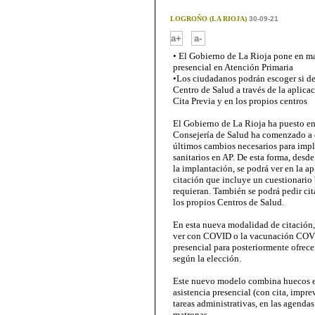
LOGROÑO (LA RIOJA)
30-09-21
-
a+
a-
• El Gobierno de La Rioja pone en ma
presencial en Atención Primaria
•Los ciudadanos podrán escoger si des
Centro de Salud a través de la aplica
Cita Previa y en los propios centros
El Gobierno de La Rioja ha puesto en
Consejería de Salud ha comenzado a d
últimos cambios necesarios para impl
sanitarios en AP. De esta forma, desd
la implantación, se podrá ver en la 
citación que incluye un cuestionario b
requieran. También se podrá pedir cita
los propios Centros de Salud.
En esta nueva modalidad de citación, 
ver con COVID o la vacunación COVID 
presencial para posteriormente ofrecer
según la elección.
Este nuevo modelo combina huecos en 
asistencia presencial (con cita, imprev
tareas administrativas, en las agenda
matronas.