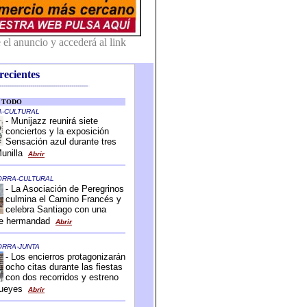
recientes
-------------------------------------------
-