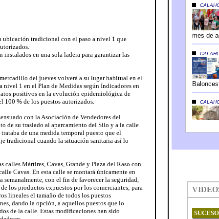
u ubicación tradicional con el paso a nivel 1 que
utorizados.
án instalados en una sola ladera para garantizar las
 mercadillo del jueves volverá a su lugar habitual en el
a nivel 1 en el Plan de Medidas según Indicadores en
datos positivos en la evolución epidemiológica de
el 100 % de los puestos autorizados.
sensuado con la Asociación de Vendedores del
o de su traslado al aparcamiento del Silo y a la calle
 trataba de una medida temporal puesto que el
e tradicional cuando la situación sanitaria así lo
las calles Mártires, Cavas, Grande y Plaza del Raso con
calle Cavas. En esta calle se montará únicamente en
ra semanalmente, con el fin de favorecer la seguridad,
d de los productos expuestos por los comerciantes; para
ros lineales el tamaño de todos los puestos
nes, dando la opción, a aquellos puestos que lo
dos de la calle. Estas modificaciones han sido
ndedores.