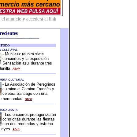
recientes
-------------------------------------------
-