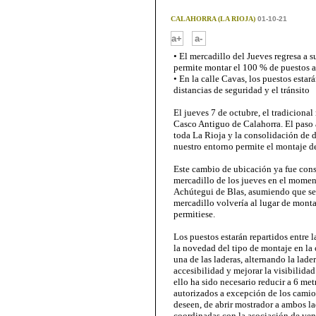
CALAHORRA (LA RIOJA)
01-10-21
-
a+
a-
• El mercadillo del Jueves regresa a s
permite montar el 100 % de puestos a
• En la calle Cavas, los puestos estar
distancias de seguridad y el tránsito
El jueves 7 de octubre, el tradicional
Casco Antiguo de Calahorra. El paso 
toda La Rioja y la consolidación de 
nuestro entorno permite el montaje d
Este cambio de ubicación ya fue con
mercadillo de los jueves en el moment
Achútegui de Blas, asumiendo que se
mercadillo volvería al lugar de montaj
permitiese.
Los puestos estarán repartidos entre 
la novedad del tipo de montaje en la 
una de las laderas, alternando la lade
accesibilidad y mejorar la visibilida
ello ha sido necesario reducir a 6 met
autorizados a excepción de los camio
deseen, de abrir mostrador a ambos la
coordinadas con la asociación de ve