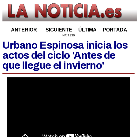
ANTERIOR
SIGUIENTE
ÚLTIMA
PORTADA
NR:7130
Urbano Espinosa inicia los
actos del ciclo 'Antes de
que llegue el invierno'