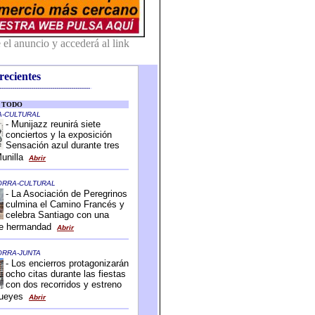
recientes
-------------------------------------------
-