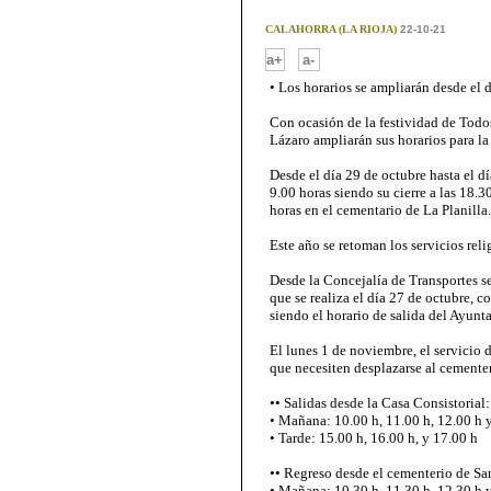
CALAHORRA (LA RIOJA)
22-10-21
-
a+
a-
• Los horarios se ampliarán desde el 
Con ocasión de la festividad de Todos
Lázaro ampliarán sus horarios para la 
Desde el día 29 de octubre hasta el d
9.00 horas siendo su cierre a las 18.3
horas en el cementario de La Planilla.
Este año se retoman los servicios rel
Desde la Concejalía de Transportes s
que se realiza el día 27 de octubre, 
siendo el horario de salida del Ayunta
El lunes 1 de noviembre, el servicio 
que necesiten desplazarse al cementer
•• Salidas desde la Casa Consistorial:
• Mañana: 10.00 h, 11.00 h, 12.00 h 
• Tarde: 15.00 h, 16.00 h, y 17.00 h
•• Regreso desde el cementerio de Sa
• Mañana: 10.30 h, 11.30 h, 12.30 h y