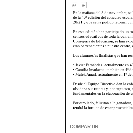
-
a+
a-
En la mañana del 3 de noviembre, se 
de la 40ª edición del concurso escola
20/21 y que se ha podido retomar cu
En esta edición han participado un t
centros educativos de toda la comuni
Consejería de Educación, se han expues
eran pertenecientes a nuestro centro,
Los alumnos/as finalistas que han re
• Javier Fernández: actualmente en 4º
• Camilia Imadache: también en 4º de
• Malek Amari: actualmente en 1º de 
Desde el Equipo Directivo dan la enho
olvidar a sus tutoras y, por supuesto,
fundamentales en la elaboración de es
Por otro lado, felicitan a la ganador
tendrá la fortuna de estar presencialm
COMPARTIR