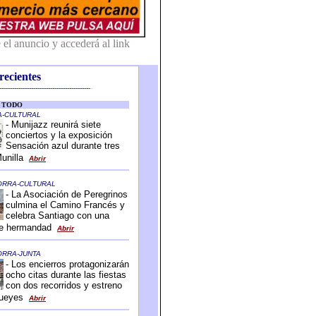
recientes
-------------------------------------------
-