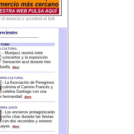
recientes
-------------------------------------------
-