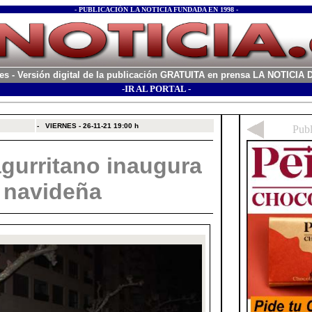
- PUBLICACIÓN LA NOTICIA FUNDADA EN 1998 -
es
- Versión digital de la publicación GRATUITA en prensa LA NOTICI
-IR AL PORTAL -
xx
-
VIERNES - 26-11-21
19:00 h
agurritano inaugura
n navideña