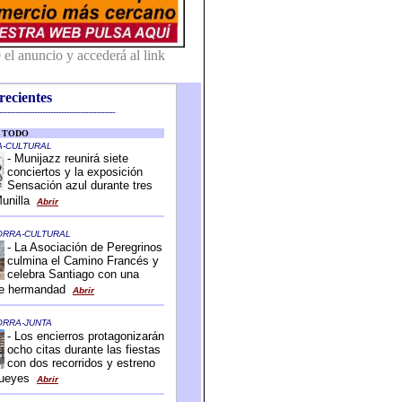
recientes
-------------------------------------------
-