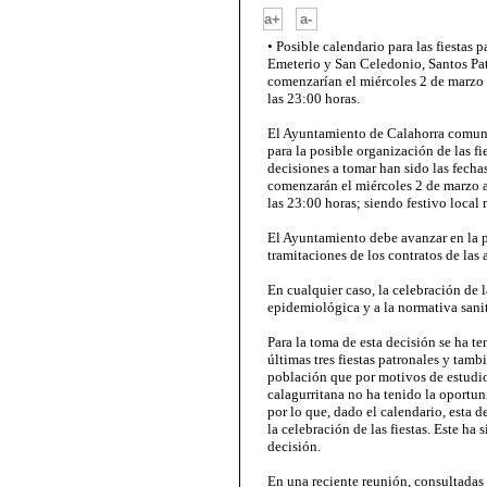
-
a+
a-
• Posible calendario para las fiestas
Emeterio y San Celedonio, Santos Patr
comenzarían el miércoles 2 de marzo a
las 23:00 horas.
El Ayuntamiento de Calahorra comunic
para la posible organización de las f
decisiones a tomar han sido las fechas
comenzarán el miércoles 2 de marzo a 
las 23:00 horas; siendo festivo local
El Ayuntamiento debe avanzar en la pla
tramitaciones de los contratos de las
En cualquier caso, la celebración de la
epidemiológica y a la normativa sani
Para la toma de esta decisión se ha t
últimas tres fiestas patronales y tambi
población que por motivos de estudio
calagurritana no ha tenido la oportuni
por lo que, dado el calendario, esta d
la celebración de las fiestas. Este ha 
decisión.
En una reciente reunión, consultadas 