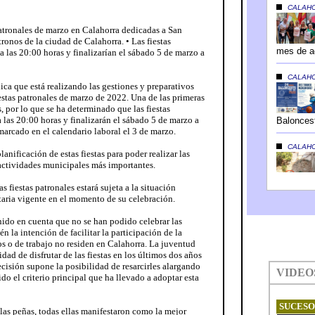
 patronales de marzo en Calahorra dedicadas a San
onos de la ciudad de Calahorra. • Las fiestas
 las 20:00 horas y finalizarían el sábado 5 de marzo a
a que está realizando las gestiones y preparativos
iestas patronales de marzo de 2022. Una de las primeras
, por lo que se ha determinado que las fiestas
las 20:00 horas y finalizarán el sábado 5 de marzo a
 marcado en el calendario laboral el 3 de marzo.
nificación de estas fiestas para poder realizar las
 actividades municipales más importantes.
s fiestas patronales estará sujeta a la situación
taria vigente en el momento de su celebración.
enido en cuenta que no se han podido celebrar las
én la intención de facilitar la participación de la
s o de trabajo no residen en Calahorra. La juventud
dad de disfrutar de las fiestas en los últimos dos años
ecisión supone la posibilidad de resarcirles alargando
sido el criterio principal que ha llevado a adoptar esta
las peñas, todas ellas manifestaron como la mejor