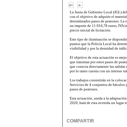
-
a+
a-
La Junta de Gobierno Local (JGL) de
con el objetivo de adquirir el materia
determinados pasos de peatones. La em
un importe de 11.916,78 euros, IVA i
precio inicial de licitación.
Este tipo de iluminación se dispondr
puntos que la Policía Local ha determ
visibilidad y por la densidad de tráfic
El objetivo de esta actuación es mejor
que transitan por estos pasos de peato
que conecta directamente las salidas 
por lo tanto cuenta con un intenso trá
Los trabajos consistirán en la coloca
Servicios de 4 conjuntos de báculos 
pasos de peatones.
Esta actuación, unida a la adaptación
2020, hará de esta avenida un lugar m
COMPARTIR