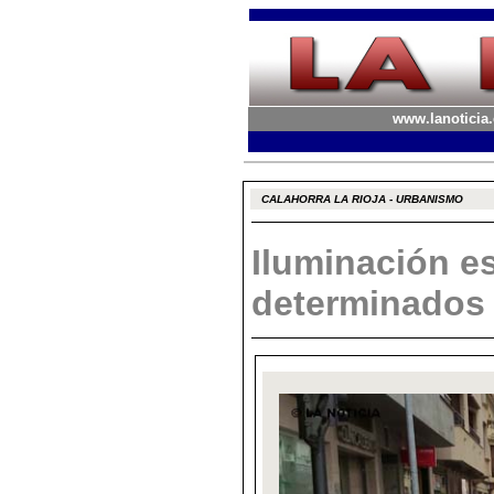
www.lanoticia.
CALAHORRA LA RIOJA - URBANISMO
Iluminación e
determinados