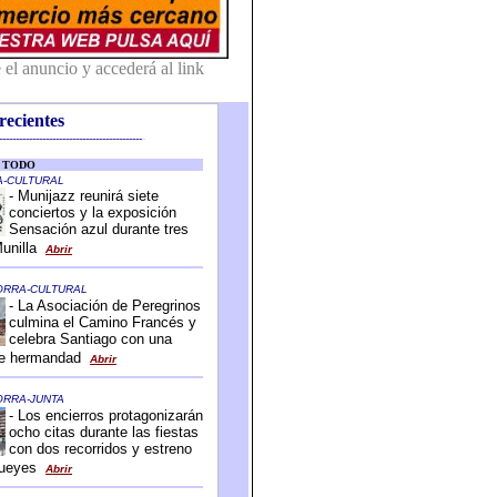
recientes
-------------------------------------------
-