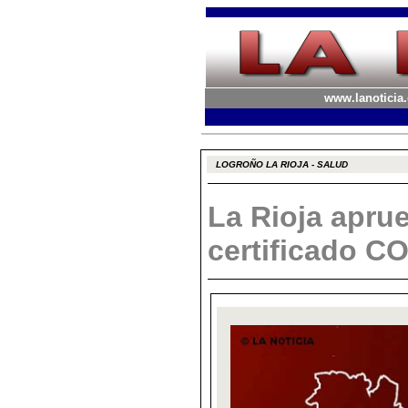
www.lanoticia.
LOGROÑO LA RIOJA - SALUD
La Rioja aprue
certificado C