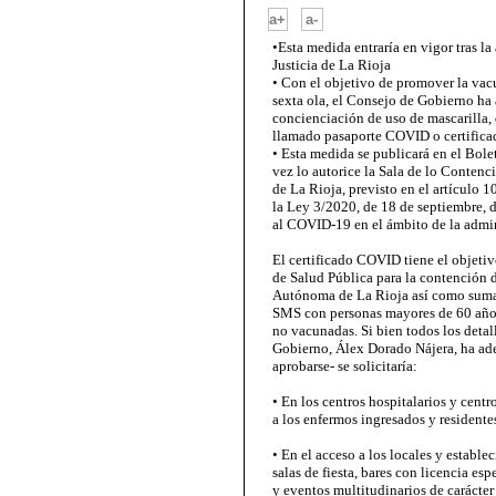
-
a+
a-
•Esta medida entraría en vigor tras la
Justicia de La Rioja
• Con el objetivo de promover la vacu
sexta ola, el Consejo de Gobierno h
concienciación de uso de mascarilla, 
llamado pasaporte COVID o certifica
• Esta medida se publicará en el Bole
vez lo autorice la Sala de lo Contenc
de La Rioja, previsto en el artículo 1
la Ley 3/2020, de 18 de septiembre, d
al COVID-19 en el ámbito de la admin
El certificado COVID tiene el objeti
de Salud Pública para la contenció
Autónoma de La Rioja así como sumar
SMS con personas mayores de 60 años 
no vacunadas. Si bien todos los detal
Gobierno, Álex Dorado Nájera, ha ade
aprobarse- se solicitaría:
• En los centros hospitalarios y centro
a los enfermos ingresados y residente
• En el acceso a los locales y estable
salas de fiesta, bares con licencia es
y eventos multitudinarios de carácter