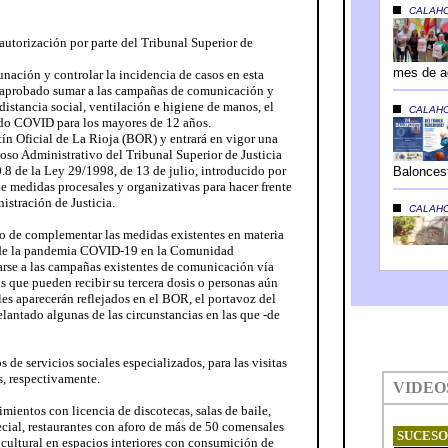
 autorización por parte del Tribunal Superior de
nación y controlar la incidencia de casos en esta
a aprobado sumar a las campañas de comunicación y
distancia social, ventilación e higiene de manos, el
do COVID para los mayores de 12 años.
tín Oficial de La Rioja (BOR) y entrará en vigor una
ioso Administrativo del Tribunal Superior de Justicia
0.8 de la Ley 29/1998, de 13 de julio, introducido por
e medidas procesales y organizativas para hacer frente
istración de Justicia.
vo de complementar las medidas existentes en materia
n de la pandemia COVID-19 en la Comunidad
se a las campañas existentes de comunicación vía
que pueden recibir su tercera dosis o personas aún
les aparecerán reflejados en el BOR, el portavoz del
lantado algunas de las circunstancias en las que -de
s de servicios sociales especializados, para las visitas
s, respectivamente.
cimientos con licencia de discotecas, salas de baile,
pecial, restaurantes con aforo de más de 50 comensales
 cultural en espacios interiores con consumición de