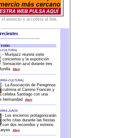
recientes
-------------------------------------------
-