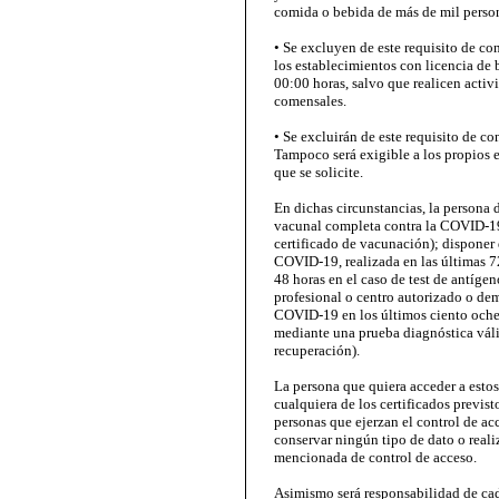
comida o bebida de más de mil perso
• Se excluyen de este requisito de cont
los establecimientos con licencia de ba
00:00 horas, salvo que realicen activ
comensales.
• Se excluirán de este requisito de con
Tampoco será exigible a los propios e
que se solicite.
En dichas circunstancias, la persona 
vacunal completa contra la COVID-19,
certificado de vacunación); disponer
COVID-19, realizada en las últimas 7
48 horas en el caso de test de antígen
profesional o centro autorizado o dem
COVID-19 en los últimos ciento ochen
mediante una prueba diagnóstica váli
recuperación).
La persona que quiera acceder a estos
cualquiera de los certificados previsto
personas que ejerzan el control de ac
conservar ningún tipo de dato o reali
mencionada de control de acceso.
Asimismo será responsabilidad de cad