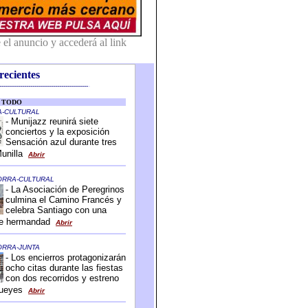
recientes
-------------------------------------------
-