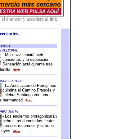
recientes
-------------------------------------------
-