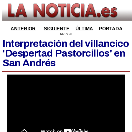
ANTERIOR
SIGUIENTE
ÚLTIMA
PORTADA
NR:7220
Interpretación del villancico
'Despertad Pastorcillos' en
San Andrés