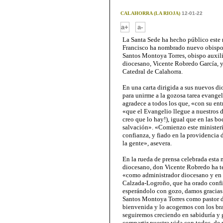
CALAHORRA (LA RIOJA)
12-01-22
-
a+
a-
La Santa Sede ha hecho público este m
Francisco ha nombrado nuevo obispo
Santos Montoya Torres, obispo auxili
diocesano, Vicente Robredo García, y
Catedral de Calahorra.
En una carta dirigida a sus nuevos di
para unirme a la gozosa tarea evangel
agradece a todos los que, «con su ent
«que el Evangelio llegue a nuestros d
creo que lo hay!), igual que en las bo
salvación». «Comienzo este ministeri
confianza, y fiado en la providencia 
la gente», asevera.
En la rueda de prensa celebrada esta
diocesano, don Vicente Robredo ha te
«como administrador diocesano y en 
Calzada-Logroño, que ha orado confia
esperándolo con gozo, damos gracias 
Santos Montoya Torres como pastor d
bienvenida y lo acogemos con los bra
seguiremos creciendo en sabiduría y g
compartir nuestra vida con todos, de