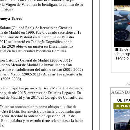
y la Virgen de Valvanera lo bendigan, lo colmen de su
 misión».
ontoya Torres
 Solana (Ciudad Real). Se licenció en Ciencias
a de Madrid en 1990. Fue ordenado sacerdote el 18
ar el año de Pastoral en la parroquia de Nuestra
2012 se licenció en Teología Dogmática por la
. En 2020 obtuvo un máster en Discernimiento
ual en la Universidad Pontificia Comillas.
ción Católica General de Madrid (2000-2001) y
minario Menor de Madrid La Inmaculada y San
ertirse en subdirector del mismo centro (2001-2002)
minario Menor (2002-2012). Además, fue adscrito a la
 (2006-2008).
A
omo obispo fue párroco de Beata María Ana de Jesús
mo y, desde 2015, arcipreste de Delicias-Legazpi. En
eral de Madrid y, en 2017, al Colegio de Consultores.
público su nombramiento como obispo auxiliar de
e Orta (Horta, Horten-sis), provincia proconsular que
agena. Recibió la ordenación episcopal el 17 de
En tu palabra y su escudo tiene referencias a la barca
ía.