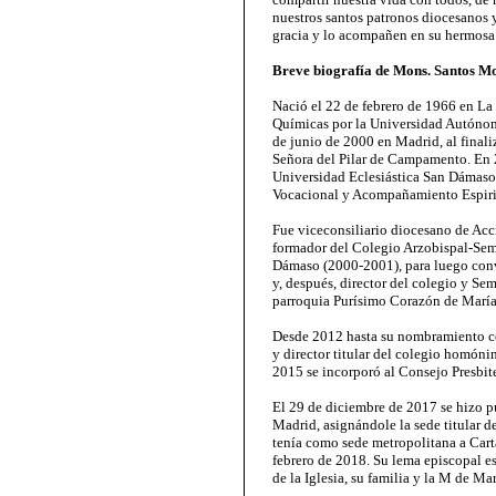
nuestros santos patronos diocesanos 
gracia y lo acompañen en su hermosa
Breve biografía de Mons. Santos M
Nació el 22 de febrero de 1966 en La
Químicas por la Universidad Autónom
de junio de 2000 en Madrid, al finaliz
Señora del Pilar de Campamento. En 
Universidad Eclesiástica San Dámaso
Vocacional y Acompañamiento Espirit
Fue viceconsiliario diocesano de Ac
formador del Colegio Arzobispal-Se
Dámaso (2000-2001), para luego conv
y, después, director del colegio y Se
parroquia Purísimo Corazón de María
Desde 2012 hasta su nombramiento c
y director titular del colegio homóni
2015 se incorporó al Consejo Presbit
El 29 de diciembre de 2017 se hizo 
Madrid, asignándole la sede titular d
tenía como sede metropolitana a Cart
febrero de 2018. Su lema episcopal es 
de la Iglesia, su familia y la M de Mar