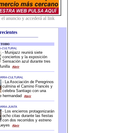
recientes
-------------------------------------------
-