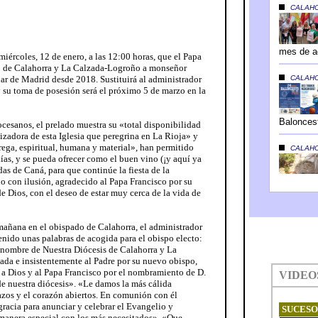
iércoles, 12 de enero, a las 12:00 horas, que el Papa
 de Calahorra y La Calzada-Logroño a monseñor
ar de Madrid desde 2018. Sustituirá al administrador
 su toma de posesión será el próximo 5 de marzo en la
ocesanos, el prelado muestra su «total disponibilidad
izadora de esta Iglesia que peregrina en La Rioja» y
rega, espiritual, humana y material», han permitido
ías, y se pueda ofrecer como el buen vino (¡y aquí ya
das de Caná, para que continúe la fiesta de la
o con ilusión, agradecido al Papa Francisco por su
de Dios, con el deseo de estar muy cerca de la vida de
 mañana en el obispado de Calahorra, el administrador
nido unas palabras de acogida para el obispo electo:
nombre de Nuestra Diócesis de Calahorra y La
da e insistentemente al Padre por su nuevo obispo,
a Dios y al Papa Francisco por el nombramiento de D.
e nuestra diócesis». «Le damos la más cálida
zos y el corazón abiertos. En comunión con él
racia para anunciar y celebrar el Evangelio y
 manera especial con los más necesitados». «Que